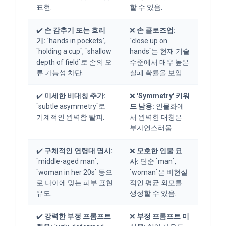
표현.
할 수 있음.
✔️
손 감추기 또는 흐리
❌
손 클로즈업:
기:
`hands in pockets`,
`close up on
`holding a cup`, `shallow
hands`는 현재 기술
depth of field`로 손의 오
수준에서 매우 높은
류 가능성 차단.
실패 확률을 보임.
✔️
미세한 비대칭 추가:
❌
'Symmetry' 키워
`subtle asymmetry`로
드 남용:
인물화에
기계적인 완벽함 탈피.
서 완벽한 대칭은
부자연스러움.
✔️
구체적인 연령대 명시:
❌
모호한 인물 묘
`middle-aged man`,
사:
단순 `man`,
`woman in her 20s` 등으
`woman`은 비현실
로 나이에 맞는 피부 표현
적인 평균 외모를
유도.
생성할 수 있음.
✔️
강력한 부정 프롬프트
❌
부정 프롬프트 미