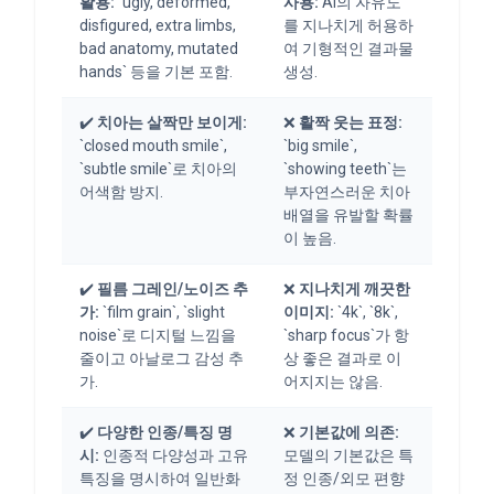
활용:
`ugly, deformed,
사용:
AI의 자유도
disfigured, extra limbs,
를 지나치게 허용하
bad anatomy, mutated
여 기형적인 결과물
hands` 등을 기본 포함.
생성.
✔️
치아는 살짝만 보이게:
❌
활짝 웃는 표정:
`closed mouth smile`,
`big smile`,
`subtle smile`로 치아의
`showing teeth`는
어색함 방지.
부자연스러운 치아
배열을 유발할 확률
이 높음.
✔️
필름 그레인/노이즈 추
❌
지나치게 깨끗한
가:
`film grain`, `slight
이미지:
`4k`, `8k`,
noise`로 디지털 느낌을
`sharp focus`가 항
줄이고 아날로그 감성 추
상 좋은 결과로 이
가.
어지지는 않음.
✔️
다양한 인종/특징 명
❌
기본값에 의존:
시:
인종적 다양성과 고유
모델의 기본값은 특
특징을 명시하여 일반화
정 인종/외모 편향