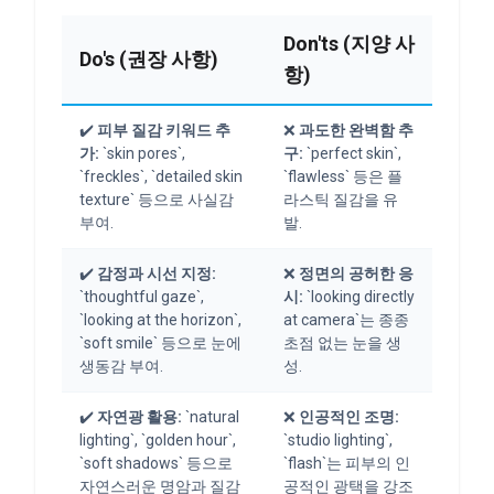
Don'ts (지양 사
Do's (권장 사항)
항)
✔️
피부 질감 키워드 추
❌
과도한 완벽함 추
가:
`skin pores`,
구:
`perfect skin`,
`freckles`, `detailed skin
`flawless` 등은 플
texture` 등으로 사실감
라스틱 질감을 유
부여.
발.
✔️
감정과 시선 지정:
❌
정면의 공허한 응
`thoughtful gaze`,
시:
`looking directly
`looking at the horizon`,
at camera`는 종종
`soft smile` 등으로 눈에
초점 없는 눈을 생
생동감 부여.
성.
✔️
자연광 활용:
`natural
❌
인공적인 조명:
lighting`, `golden hour`,
`studio lighting`,
`soft shadows` 등으로
`flash`는 피부의 인
자연스러운 명암과 질감
공적인 광택을 강조