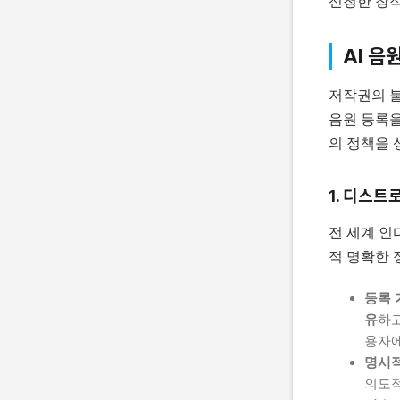
신청한 창
AI 음
저작권의 불
음원 등록을
의 정책을 
1. 디스트
전 세계 인
적 명확한 
등록 
유
하고
용자에
명시적
의도적