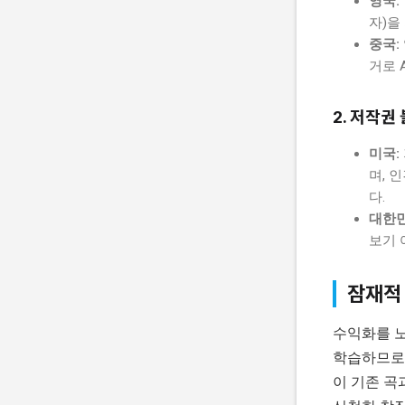
영국:
자)을
중국:
거로 
2. 저작권
미국:
며, 
다.
대한민
보기 
잠재적 
수익화를 노
학습하므로,
이 기존 곡