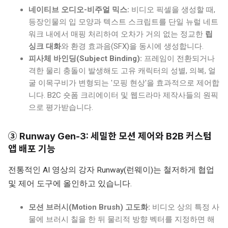
네이티브 오디오-비주얼 믹스:
비디오 픽셀을 생성할 때,
등장인물의 입 모양과 텍스트 스크립트를 단일 뉴럴 네트
워크 내에서 매핑 처리하여 오차가 거의 없는 정교한
립
싱크 대화
와 환경 효과음(SFX)을 동시에 생성합니다.
피사체 바인딩(Subject Binding):
프레임이 전환되거나
격한 물리 충돌이 발생해도 고유 캐릭터의 성별, 의복, 얼
굴 이목구비가 변형되는 '모핑 현상'을 효과적으로 제어합
니다. B2C 숏폼 크리에이터 및 웹드라마 제작사들의 원픽
으로 평가받습니다.
③ Runway Gen-3: 세밀한 모션 제어와 B2B 커스텀
앱 배포 기능
전통적인 AI 영상의 강자 Runway(런웨이)는 철저하게 협업
및 제어 도구에 올인하고 있습니다.
모션 브러시(Motion Brush) 고도화:
비디오 상의 특정 사
물에 브러시 칠을 한 뒤 물리적 방향 벡터를 지정하면 해