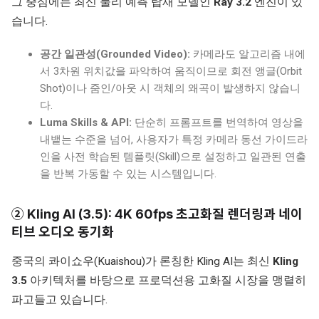
그 중심에는 최신 물리 예측 탑재 모델인
Ray 3.2
엔진이 있
습니다.
공간 일관성(Grounded Video):
카메라도 알고리즘 내에
서 3차원 위치값을 파악하여 움직이므로 회전 앵글(Orbit
Shot)이나 줌인/아웃 시 객체의 왜곡이 발생하지 않습니
다.
Luma Skills & API:
단순히 프롬프트를 번역하여 영상을
내뱉는 수준을 넘어, 사용자가 특정 카메라 동선 가이드라
인을 사전 학습된 템플릿(Skill)으로 설정하고 일관된 연출
을 반복 가동할 수 있는 시스템입니다.
② Kling AI (3.5): 4K 60fps 초고화질 렌더링과 네이
티브 오디오 동기화
중국의 콰이쇼우(Kuaishou)가 론칭한 Kling AI는 최신
Kling
3.5
아키텍처를 바탕으로 프로덕션용 고화질 시장을 맹렬히
파고들고 있습니다.